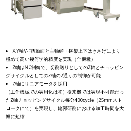
X,Y軸V-F摺動面と主軸頭・横架上下はきさげにより
極めて高い幾何学的精度を実現（全機種）
Z軸はNC制御で、切削送りとしてのZ軸とチョッピン
グサイクルとしてのZ軸の2通りの制御が可能
Z軸にリニアモータを採用
（工作機械での実用化は初）従来機では実現不可能だっ
たZ軸チョッピングサイクル毎分400cycle（25mmスト
ロークにて）を実現し、輪郭研削における加工時間を大
幅に短縮