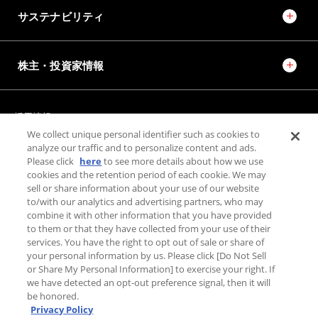
サステナビリティ
株主・投資家情報
採用情報
JTEKT STORIES
JTEKT SPORTS
We collect unique personal identifier such as cookies to
JTEKT ENGINEERING JOURNAL
施設紹介
analyze our traffic and to personalize content and ads.
Please click
here
to see more details about how we use
cookies and the retention period of each cookie. We may
お問い合わせ
sell or share information about your use of our website
to/with our analytics and advertising partners, who may
combine it with other information that you have provided
個人情報保護方針
to them or that they have collected from your use of their
利用規約
services. You have the right to opt out of sale or share of
PAGE TOP
your personal information by us. Please click [Do Not Sell
利用者情報の外部送信について
or Share My Personal Information] to exercise your right. If
we have detected an opt-out preference signal, then it will
be honored.
Privacy Policy