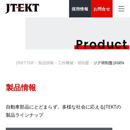
採用情報
お問合せ
Product
JTEKT TOP
製品情報
工作機械
研削盤
ジグ研削盤 J3GEN
製品情報
自動車部品にとどまらず、多様な社会に応えるJTEKTの
製品ラインナップ