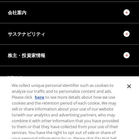
会社案内
サステナビリティ
株主・投資家情報
採用情報
JTEKT STORIES
JTEKT SPORTS
We collect unique personal identifier such as cookies to
JTEKT ENGINEERING JOURNAL
施設紹介
analyze our traffic and to personalize content and ads.
Please click
here
to see more details about how we use
cookies and the retention period of each cookie. We may
お問い合わせ
sell or share information about your use of our website
to/with our analytics and advertising partners, who may
combine it with other information that you have provided
個人情報保護方針
to them or that they have collected from your use of their
利用規約
services. You have the right to opt out of sale or share of
your personal information by us. Please click [Do Not Sell