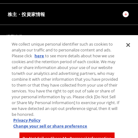
株主・投資家情報
採用情報
JTEKT STORIES
JTEKT SPORTS
We collect unique personal identifier such as cookies to
JTEKT ENGINEERING JOURNAL
施設紹介
analyze our traffic and to personalize content and ads.
Please click
here
to see more details about how we use
cookies and the retention period of each cookie. We may
お問い合わせ
sell or share information about your use of our website
to/with our analytics and advertising partners, who may
combine it with other information that you have provided
個人情報保護方針
to them or that they have collected from your use of their
利用規約
services. You have the right to opt out of sale or share of
PAGE TOP
your personal information by us. Please click [Do Not Sell
利用者情報の外部送信について
or Share My Personal Information] to exercise your right. If
we have detected an opt-out preference signal, then it will
be honored.
Privacy Policy
Change your sell or share preference
© JTEKT Corporation.