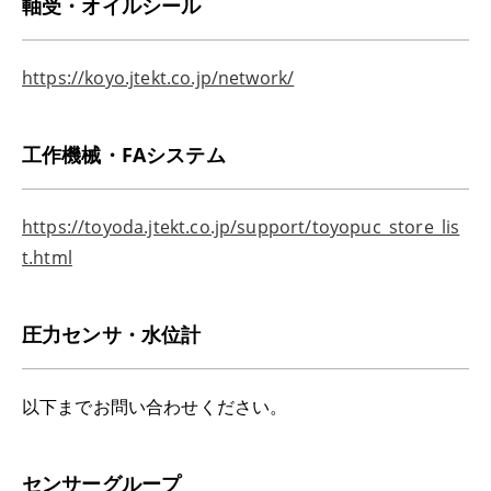
軸受・オイルシール
https://koyo.jtekt.co.jp/network/
工作機械・FAシステム
https://toyoda.jtekt.co.jp/support/toyopuc_store_lis
t.html
圧力センサ・水位計
以下までお問い合わせください。
センサーグループ