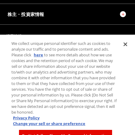
株主・投資家情報
採用情報
JTEKT STORIES
JTEKT SPORTS
We collect unique personal identifier such as cookies to
JTEKT ENGINEERING JOURNAL
施設紹介
analyze our traffic and to personalize content and ads.
Please click
here
to see more details about how we use
cookies and the retention period of each cookie. We may
お問い合わせ
sell or share information about your use of our website
to/with our analytics and advertising partners, who may
combine it with other information that you have provided
個人情報保護方針
to them or that they have collected from your use of their
利用規約
services. You have the right to opt out of sale or share of
PAGE TOP
your personal information by us. Please click [Do Not Sell
利用者情報の外部送信について
or Share My Personal Information] to exercise your right. If
we have detected an opt-out preference signal, then it will
be honored.
Privacy Policy
Change your sell or share preference
© JTEKT Corporation.