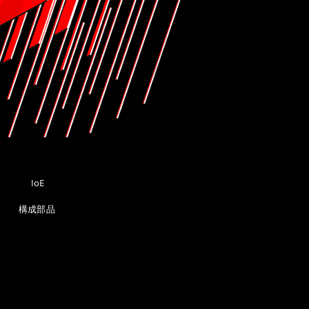
C
IoE
構成部品