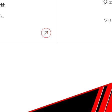
ジ
わせ
ム。
ソリ
。