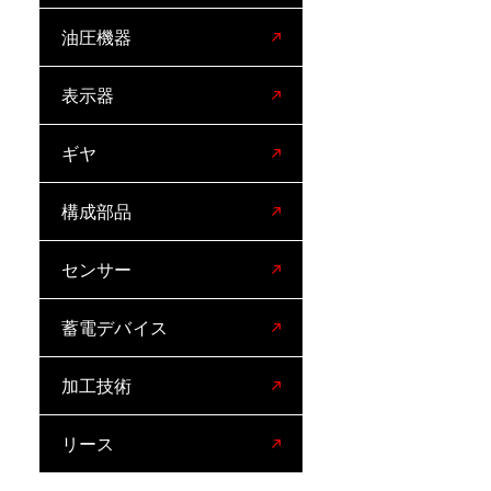
油圧機器
表示器
ギヤ
構成部品
センサー
蓄電デバイス
加工技術
リース