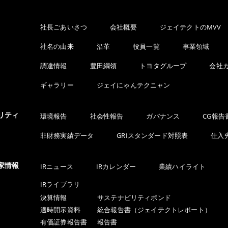
社長ごあいさつ
会社概要
ジェイテクトのMVV
社名の由来
沿革
役員一覧
事業領域
調達情報
豊田綱領
トヨタグループ
会社
ギャラリー
ジェイにゃんテクニャン
リティ
環境報告
社会性報告
ガバナンス
CG報告
非財務実績データ
GRIスタンダード対照表
仕入
家情報
IRニュース
IRカレンダー
業績ハイライト
IRライブラリ
決算情報
サステナビリティボンド
適時開示資料
統合報告書（ジェイテクトレポート）
有価証券報告書
報告書