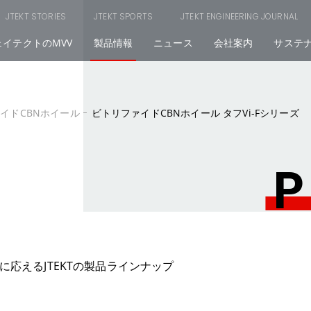
JTEKT STORIES
JTEKT SPORTS
JTEKT ENGINEERING JOURNAL
ェイテクトのMVV
製品情報
ニュース
会社案内
サステ
イドCBNホイール
ビトリファイドCBNホイール タフVi-Fシリーズ
P
応えるJTEKTの製品ラインナップ