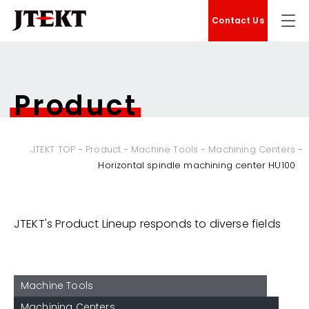
Contact Us
Product
JTEKT TOP
Product
Machine Tools
Machining Centers
Horizontal spindle machining center HU100
JTEKT's Product Lineup responds to diverse fields
Machine Tools
Machining Centers