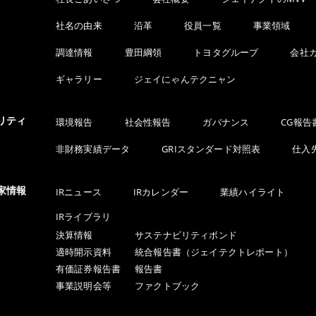
社名の由来
沿革
役員一覧
事業領域
調達情報
豊田綱領
トヨタグループ
会社
ギャラリー
ジェイにゃんテクニャン
リティ
環境報告
社会性報告
ガバナンス
CG報告
非財務実績データ
GRIスタンダード対照表
仕入
家情報
IRニュース
IRカレンダー
業績ハイライト
IRライブラリ
決算情報
サステナビリティボンド
適時開示資料
統合報告書（ジェイテクトレポート）
有価証券報告書
報告書
事業説明会等
ファクトブック