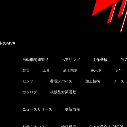
トのMVV
自動車関連製品
ベアリング
工作機械
PL
装置
工具
油圧機器
表示器
ギヤ
センサー
蓄電デバイス
加工技術
リース
カタログ
模倣品対策活動
ニュースリリース
更新情報
社長ごあいさつ
会社概要
ジェイテクトのMVV