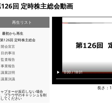
第126回 定時株主総会動画
再生リスト
最初から再生
 第126回 定時株主総会
開会宣言
目的事項
監査報告
事業報告
議案説明
議案決議
長さ：1
チャプターが反応しない場合
は、ブラウザのキャッシュを削
除してください