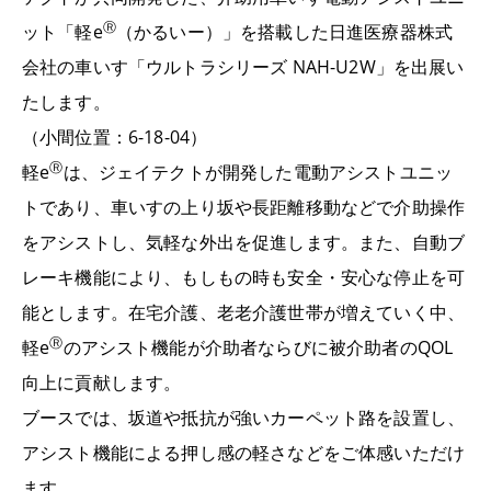
Ⓡ
ット「軽
e
（かるいー）」を搭載した日進医療器株式
会社の車いす「ウルトラシリーズ
NAH-U2W
」を出展い
たします。
（小間位置：
6-18-04
）
Ⓡ
軽
e
は、ジェイテクトが開発した電動アシストユニッ
トであり、車いすの上り坂や長距離移動などで介助操作
をアシストし、気軽な外出を促進します。また、自動ブ
レーキ機能により、もしもの時も安全・安心な停止を可
能とします。在宅介護、老老介護世帯が増えていく中、
Ⓡ
軽
e
のアシスト機能が介助者ならびに被介助者の
QOL
向上に貢献します。
ブースでは、坂道や抵抗が強いカーペット路を設置し、
アシスト機能による押し感の軽さなどをご体感いただけ
ます。