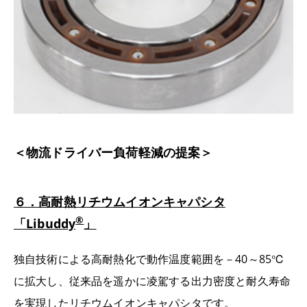
＜物流ドライバー負荷軽減の提案＞
６．高耐熱リチウムイオンキャパシタ
®
「Libuddy
」
独自技術による高耐熱化で動作温度範囲を－40～85℃
に拡大し、従来品を遥かに凌駕する出力密度と耐久寿命
を実現したリチウムイオンキャパシタです。