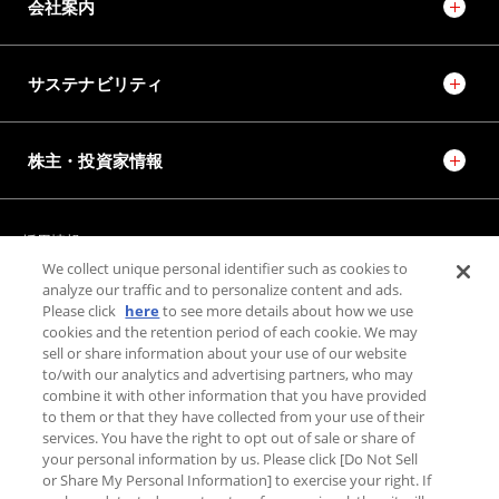
会社案内
サステナビリティ
株主・投資家情報
採用情報
JTEKT STORIES
JTEKT SPORTS
We collect unique personal identifier such as cookies to
JTEKT ENGINEERING JOURNAL
施設紹介
analyze our traffic and to personalize content and ads.
Please click
here
to see more details about how we use
cookies and the retention period of each cookie. We may
sell or share information about your use of our website
お問い合わせ
to/with our analytics and advertising partners, who may
combine it with other information that you have provided
個人情報保護方針
to them or that they have collected from your use of their
利用規約
services. You have the right to opt out of sale or share of
your personal information by us. Please click [Do Not Sell
利用者情報の外部送信について
or Share My Personal Information] to exercise your right. If