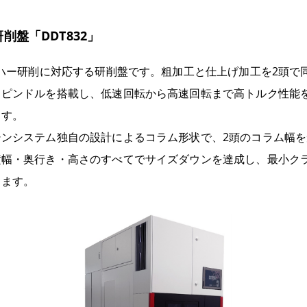
削盤「DDT832」
エハー研削に対応する研削盤です。粗加工と仕上げ加工を2頭で
スピンドルを搭載し、低速回転から高速回転まで高トルク性能
ます。
シンシステム独自の設計によるコラム形状で、
2
頭のコラム幅を
横幅・奥行き・高さのすべてでサイズダウンを達成し、最小ク
します。