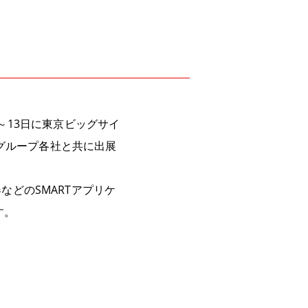
～
13
日に東京ビッグサイ
グループ各社と共に出展
器などの
SMART
アプリケ
す。