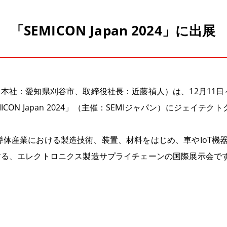
EMICON Japan 2024」に出展
（本社：愛知県刈谷市、取締役社長：近藤禎人）は、
12
月
11
日
ICON Japan 2024
」（主催：
SEMI
ジャパン）にジェイテクト
nは、半導体産業における製造技術、装置、材料をはじめ、車や
IoT
機
する、エレクトロニクス製造サプライチェーンの国際展示会で