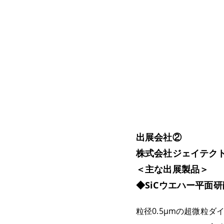
出展会社②
株式会社ジェイテク
＜主な出展製品＞
◆SiCウエハー平面
粒径0.5μmの超微粒