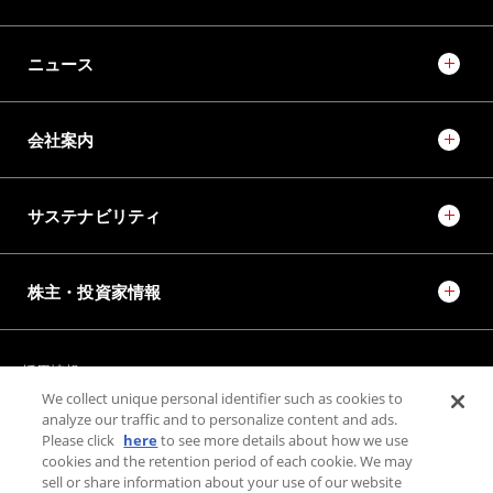
ニュース
会社案内
サステナビリティ
株主・投資家情報
採用情報
JTEKT STORIES
JTEKT SPORTS
We collect unique personal identifier such as cookies to
JTEKT ENGINEERING JOURNAL
施設紹介
analyze our traffic and to personalize content and ads.
Please click
here
to see more details about how we use
cookies and the retention period of each cookie. We may
お問い合わせ
sell or share information about your use of our website