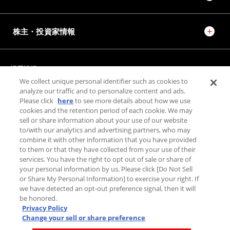
株主・投資家情報
採用情報
JTEKT STORIES
JTEKT SPORTS
We collect unique personal identifier such as cookies to
JTEKT ENGINEERING JOURNAL
施設紹介
analyze our traffic and to personalize content and ads.
Please click
here
to see more details about how we use
cookies and the retention period of each cookie. We may
sell or share information about your use of our website
お問い合わせ
to/with our analytics and advertising partners, who may
combine it with other information that you have provided
個人情報保護方針
to them or that they have collected from your use of their
利用規約
services. You have the right to opt out of sale or share of
PAGE TOP
your personal information by us. Please click [Do Not Sell
利用者情報の外部送信について
or Share My Personal Information] to exercise your right. If
we have detected an opt-out preference signal, then it will
be honored.
Privacy Policy
Change your sell or share preference