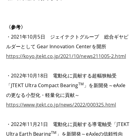
〈参考〉
・
2021
年
10
月
5
日 ジェイテクトグループ 総合ギヤビ
ルダーとして
Gear Innovation Center
を開所
https://koyo.jtekt.co.jp/2021/10/news211005-2.html
・
2022
年
10
月
18
日 電動化に貢献する超幅狭軸受
TM
「
JTEKT Ultra Compact Bearing
」を新開発～
eAxle
の更なる小型化・軽量化に貢献～
https://www.jtekt.co.jp/news/2022/000325.html
・
2022
年
11
月
21
日 電動化に貢献する導電軸受「
JTEKT
TM
Ultra Earth Bearing
」を新開発～
eAxle
の信頼性向