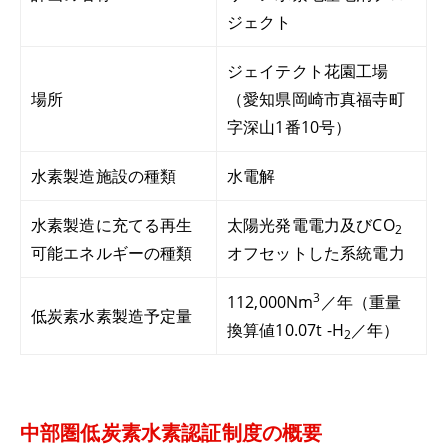
ジェクト
ジェイテクト花園工場
場所
（愛知県岡崎市真福寺町
字深山1番10号）
水素製造施設の種類
水電解
水素製造に充てる再生
太陽光発電電力及びCO
2
可能エネルギーの種類
オフセットした系統電力
3
112,000Nm
／年（重量
低炭素水素製造予定量
換算値10.07t -H
／年）
2
中部圏低炭素水素認証制度の概要