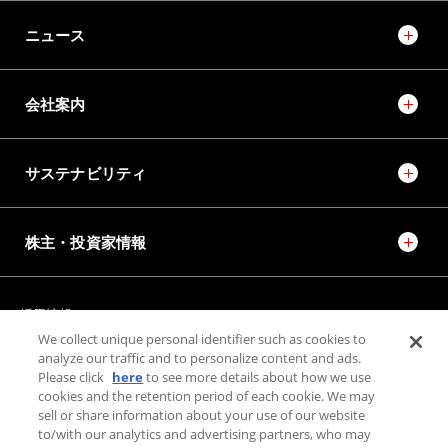
ニュース
会社案内
サステナビリティ
株主・投資家情報
採用情報
JTEKT STORIES
JTEKT SPORTS
We collect unique personal identifier such as cookies to
JTEKT ENGINEERING JOURNAL
施設紹介
analyze our traffic and to personalize content and ads.
Please click
here
to see more details about how we use
cookies and the retention period of each cookie. We may
sell or share information about your use of our website
お問い合わせ
to/with our analytics and advertising partners, who may