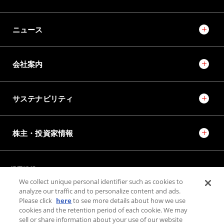
ニュース
会社案内
サステナビリティ
株主・投資家情報
採用情報
JTEKT STORIES
JTEKT SPORTS
We collect unique personal identifier such as cookies to
JTEKT ENGINEERING JOURNAL
施設紹介
analyze our traffic and to personalize content and ads.
Please click
here
to see more details about how we use
cookies and the retention period of each cookie. We may
お問い合わせ
sell or share information about your use of our website