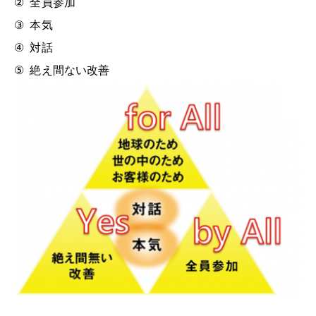
②
全員参加
③
本気
④
対話
⑤
絶え間ない改善