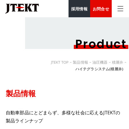
採用情報
お問合せ
Product
JTEKT TOP
製品情報
油圧機器
積層弁
ハイテグラシステム(積層弁)
製品情報
自動車部品にとどまらず、多様な社会に応えるJTEKTの
製品ラインナップ