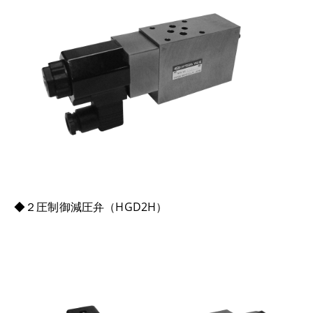
◆２圧制御減圧弁（HGD2H）