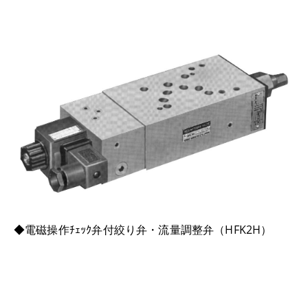
◆電磁操作ﾁｪｯｸ弁付絞り弁・流量調整弁（HFK2H）