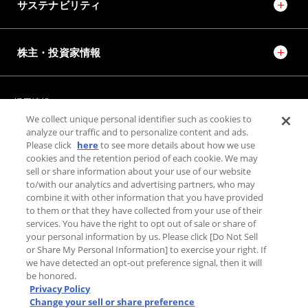
サステナビリティ
株主・投資家情報
採用情報
JTEKT STORIES
JTEKT SPORTS
We collect unique personal identifier such as cookies to
JTEKT ENGINEERING JOURNAL
施設紹介
analyze our traffic and to personalize content and ads.
Please click
here
to see more details about how we use
cookies and the retention period of each cookie. We may
sell or share information about your use of our website
お問い合わせ
to/with our analytics and advertising partners, who may
combine it with other information that you have provided
個人情報保護方針
to them or that they have collected from your use of their
利用規約
services. You have the right to opt out of sale or share of
PAGE TOP
your personal information by us. Please click [Do Not Sell
利用者情報の外部送信について
or Share My Personal Information] to exercise your right. If
we have detected an opt-out preference signal, then it will
be honored.
Privacy Policy
Change your sell or share preference