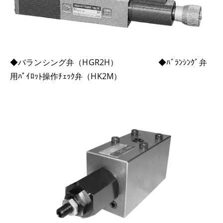
◆バランシング弁（HGR2H） ◆ﾊﾞﾗﾝｼﾝｸﾞ弁
用ﾊﾟｲﾛｯﾄ操作ﾁｪｯｸ弁（HK2M）