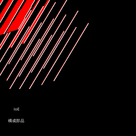
C
IoE
構成部品