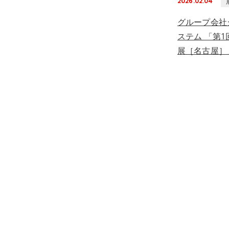
2026.02.04
グループ会社
ステム 「第
展［名古屋］