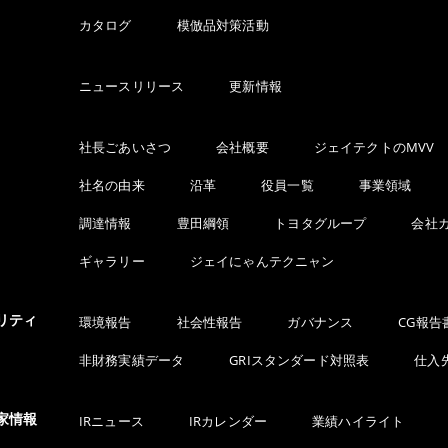
カタログ
模倣品対策活動
ニュースリリース
更新情報
社長ごあいさつ
会社概要
ジェイテクトのMVV
社名の由来
沿革
役員一覧
事業領域
調達情報
豊田綱領
トヨタグループ
会社
ギャラリー
ジェイにゃんテクニャン
リティ
環境報告
社会性報告
ガバナンス
CG報告
非財務実績データ
GRIスタンダード対照表
仕入
家情報
IRニュース
IRカレンダー
業績ハイライト