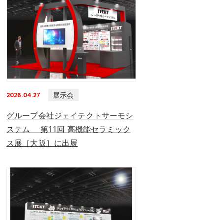
展示会
2026.04.27
グループ会社ジェイテクトサーモシ
ステム 第11回 高機能セラミック
ス展［大阪］に出展