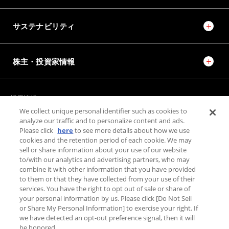
サステナビリティ
株主・投資家情報
採用情報
JTEKT STORIES
JTEKT SPORTS
We collect unique personal identifier such as cookies to
JTEKT ENGINEERING JOURNAL
施設紹介
analyze our traffic and to personalize content and ads.
Please click
here
to see more details about how we use
cookies and the retention period of each cookie. We may
sell or share information about your use of our website
お問い合わせ
to/with our analytics and advertising partners, who may
combine it with other information that you have provided
個人情報保護方針
to them or that they have collected from your use of their
利用規約
services. You have the right to opt out of sale or share of
PAGE TOP
your personal information by us. Please click [Do Not Sell
利用者情報の外部送信について
or Share My Personal Information] to exercise your right. If
we have detected an opt-out preference signal, then it will
be honored.