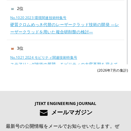
2位
No.1020 2023 環境関連技術特集号
硬質クロムめっき代替のレーザークラッド技術の開発 —レ
ーザークラッドを用いた複合研削盤の検討—
3位
No.1021 2024 モビリティ関連技術特集号
ステアリング技術の展望―モビリティの大変革期を迎えて
(2026年7月の集計)
―
4位
No.1022 2025 モノづくりとモノづくり設備を支える技術特集号
JTEKT ENGINEERING JOURNAL
切削工具の異常検知および寿命予測システムの開発
メールマガジン
5位
最新号の公開情報をメールでお知らせいたします。ぜ
No.1022 2025 モノづくりとモノづくり設備を支える技術特集号