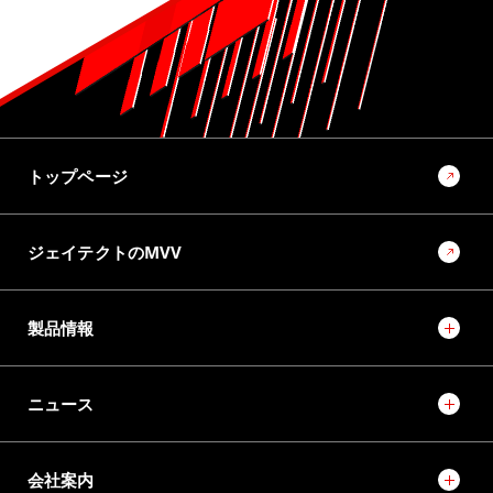
ラックパラレルタイプ電動パワーステアリング（RP-EPS）
用ボールねじの量産転造装置の開発
10位
No.1022 2025 モノづくりとモノづくり設備を支える技術特集号
モノづくりとモノづくり設備でモビリティ社会の未来を創
トップページ
るソリューションプロバイダーに向けて
ジェイテクトのMVV
製品情報
ニュース
会社案内