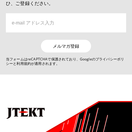
ひ、ご登録ください。
深溝玉軸受用樹脂保持器の疲労強度解析技術
6位
No.1019 2022 自動車関連技術特集号
リンクレス ステアバイワイヤ システムJ-EPICSの開発
メルマガ登録
7位
当フォームはreCAPTCHAで保護されており、Googleのプライバシーポリ
シーと利用規約が適用されます。
No.1022 2025 モノづくりとモノづくり設備を支える技術特集号
デジタルものづくりを活用した生産技術の現状と展望
8位
No.1021 2024 モビリティ関連技術特集号
ステアバイワイヤを用いた非線形ヨーレート応答制御
9位
No.1022 2025 モノづくりとモノづくり設備を支える技術特集号