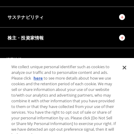
サステナビリティ
株主・投資家情報
採用情報
JTEKT STORIES
JTEKT SPORTS
We collect unique personal identifier such as cookies to
JTEKT ENGINEERING JOURNAL
施設紹介
analyze our traffic and to personalize content and ads.
Please click
here
to see more details about how we use
cookies and the retention period of each cookie. We may
お問い合わせ
sell or share information about your use of our website
to/with our analytics and advertising partners, who may
combine it with other information that you have provided
個人情報保護方針
to them or that they have collected from your use of their
利用規約
services. You have the right to opt out of sale or share of
your personal information by us. Please click [Do Not Sell
利用者情報の外部送信について
or Share My Personal Information] to exercise your right. If
we have detected an opt-out preference signal, then it will