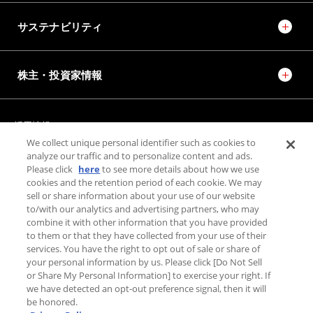
サステナビリティ
株主・投資家情報
採用情報
JTEKT STORIES
JTEKT SPORTS
We collect unique personal identifier such as cookies to
JTEKT ENGINEERING JOURNAL
施設紹介
analyze our traffic and to personalize content and ads.
Please click
here
to see more details about how we use
cookies and the retention period of each cookie. We may
sell or share information about your use of our website
お問い合わせ
to/with our analytics and advertising partners, who may
combine it with other information that you have provided
個人情報保護方針
to them or that they have collected from your use of their
利用規約
services. You have the right to opt out of sale or share of
PAGE TOP
your personal information by us. Please click [Do Not Sell
利用者情報の外部送信について
or Share My Personal Information] to exercise your right. If
we have detected an opt-out preference signal, then it will
be honored.