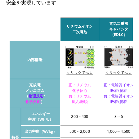
安全を実現しています。
電気二重層
リチウムイオン
キャパシタ
二次電池
（EDLC）
内部構造
クリックで拡大
クリックで拡大
充放電
正：リチウム
正：電解質イオン
メカニズム
化学反応
吸着/脱着
（
物理反応
/
負：リチウム
負：電解質イオン
化学反応
）
挿⼊/離脱
吸着/脱着
エネルギー
200～400
3～6
密度（Wh/L）
出力密度（W/kg）
500～2,000
1,000～4,500
特長