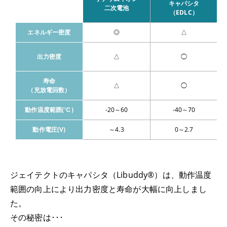
キャパシタ
二次電池
（EDLC）
エネルギー密度
◎
△
出力密度
△
◯
寿命
△
◯
（充放電回数）
動作温度範囲(℃)
-20～60
-40～70
動作電圧(V)
～4.3
0～2.7
ジェイテクトのキャパシタ（Libuddy®）は、動作温度
範囲の向上により出力密度と寿命が大幅に向上しまし
た。
その秘密は･･･