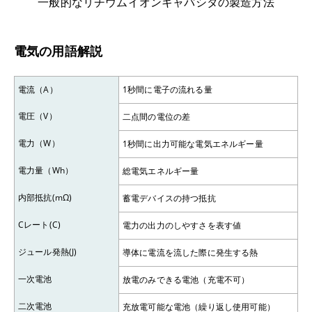
一般的なリチウムイオンキャパシタの製造方法
電気の用語解説
電流（A）
1秒間に電子の流れる量
電圧（V）
二点間の電位の差
電力（W）
1秒間に出力可能な電気エネルギー量
電力量（Wh）
総電気エネルギー量
内部抵抗(mΩ)
蓄電デバイスの持つ抵抗
Cレート(C)
電力の出力のしやすさを表す値
ジュール発熱(J)
導体に電流を流した際に発生する熱
一次電池
放電のみできる電池（充電不可）
二次電池
充放電可能な電池（繰り返し使用可能）