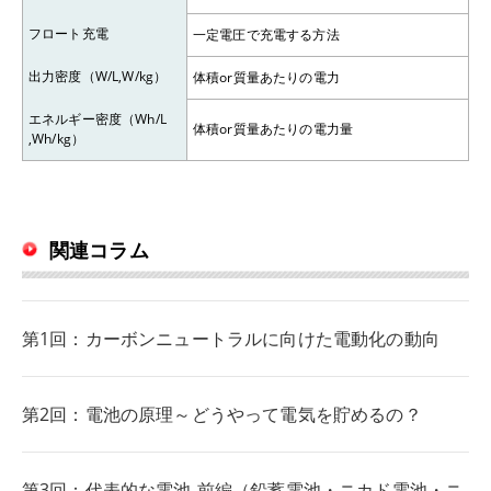
フロート充電
一定電圧で充電する方法
出力密度（W/L,W/kg）
体積or質量あたりの電力
エネルギー密度（Wh/L
体積or質量あたりの電力量
,Wh/kg）
関連コラム
第1回：カーボンニュートラルに向けた電動化の動向
第2回：電池の原理～どうやって電気を貯めるの？
第3回：代表的な電池-前編（鉛蓄電池・ニカド電池・ニ