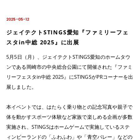
2025-05-12
ジェイテクトSTINGS愛知『ファミリーフェ
スタin中総 2025』に出展
5
月
5
日（月）、ジェイテクト
STINGS
愛知のホームタウ
ンである岡崎市の中央総合公園にて開催された『ファミ
リーフェスタ
in
中総
2025
』に
STINGS
が
PR
コーナーを出
展しました。
本イベントでは、はたらく乗り物との記念写真や親子で
体を動かすスポーツ体験など家族で楽しめる企画が多数
実施され、
STINGS
はホームゲームで実施しているステ
ィンビーランドの「ふわふわ」や「青空バレー」などの