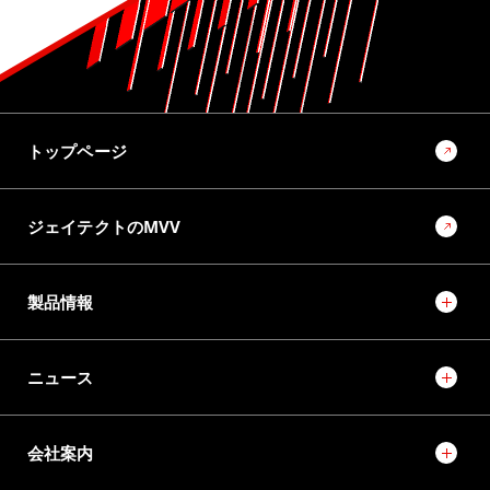
用ボールねじの量産転造装置の開発
10位
No.1022 2025 モノづくりとモノづくり設備を支える技術特集号
モノづくりとモノづくり設備でモビリティ社会の未来を創
トップページ
るソリューションプロバイダーに向けて
ジェイテクトのMVV
製品情報
ニュース
会社案内