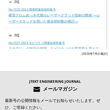
2位
No.1020 2023 環境関連技術特集号
硬質クロムめっき代替のレーザークラッド技術の開発 —レ
ーザークラッドを用いた複合研削盤の検討—
3位
No.1021 2024 モビリティ関連技術特集号
ステアリング技術の展望―モビリティの大変革期を迎えて
(2026年7月の集計)
―
4位
No.1022 2025 モノづくりとモノづくり設備を支える技術特集号
JTEKT ENGINEERING JOURNAL
切削工具の異常検知および寿命予測システムの開発
メールマガジン
5位
最新号の公開情報をメールでお知らせいたします。ぜ
No.1022 2025 モノづくりとモノづくり設備を支える技術特集号
ひ、ご登録ください。
深溝玉軸受用樹脂保持器の疲労強度解析技術