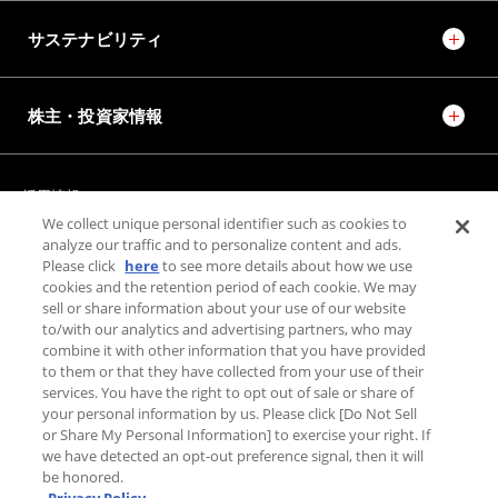
サステナビリティ
株主・投資家情報
採用情報
JTEKT STORIES
JTEKT SPORTS
We collect unique personal identifier such as cookies to
JTEKT ENGINEERING JOURNAL
施設紹介
analyze our traffic and to personalize content and ads.
Please click
here
to see more details about how we use
cookies and the retention period of each cookie. We may
お問い合わせ
sell or share information about your use of our website
to/with our analytics and advertising partners, who may
combine it with other information that you have provided
個人情報保護方針
to them or that they have collected from your use of their
利用規約
services. You have the right to opt out of sale or share of
PAGE TOP
your personal information by us. Please click [Do Not Sell
利用者情報の外部送信について
or Share My Personal Information] to exercise your right. If
we have detected an opt-out preference signal, then it will
be honored.