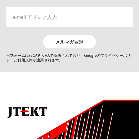
6位
No.1019 2022 自動車関連技術特集号
リンクレス ステアバイワイヤ システムJ-EPICSの開発
メルマガ登録
7位
当フォームはreCAPTCHAで保護されており、Googleのプライバシーポリ
シーと利用規約が適用されます。
No.1022 2025 モノづくりとモノづくり設備を支える技術特集号
デジタルものづくりを活用した生産技術の現状と展望
8位
No.1021 2024 モビリティ関連技術特集号
ステアバイワイヤを用いた非線形ヨーレート応答制御
9位
No.1022 2025 モノづくりとモノづくり設備を支える技術特集号
ラックパラレルタイプ電動パワーステアリング（RP-EPS）