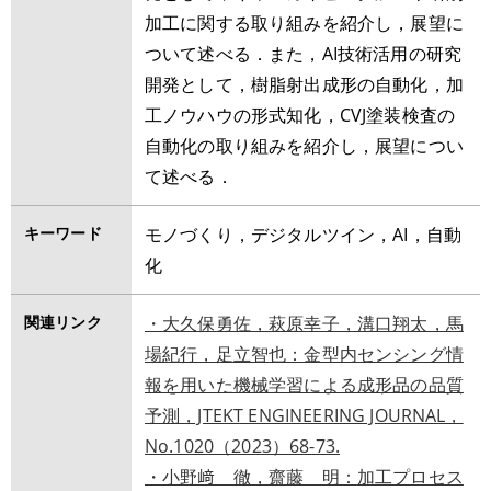
加工に関する取り組みを紹介し，展望に
ついて述べる．また，AI技術活用の研究
開発として，樹脂射出成形の自動化，加
工ノウハウの形式知化，CVJ塗装検査の
自動化の取り組みを紹介し，展望につい
て述べる．
キーワード
モノづくり，デジタルツイン，AI，自動
化
関連リンク
・大久保勇佐，萩原幸子，溝口翔太，馬
場紀行，足立智也：金型内センシング情
報を用いた機械学習による成形品の品質
予測，JTEKT ENGINEERING JOURNAL，
No.1020（2023）68-73.
・小野﨑 徹，齋藤 明：
加工プロセス