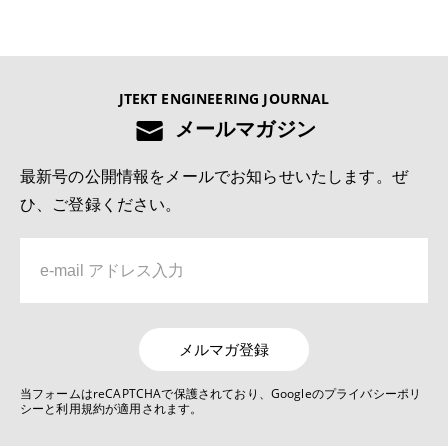
4位
No.1022 2025 モノづくりとモノづくり設備を支える技術特集号
JTEKT ENGINEERING JOURNAL
切削工具の異常検知および寿命予測システムの開発
メールマガジン
5位
最新号の公開情報をメールでお知らせいたします。ぜ
No.1022 2025 モノづくりとモノづくり設備を支える技術特集号
ひ、ご登録ください。
深溝玉軸受用樹脂保持器の疲労強度解析技術
6位
No.1019 2022 自動車関連技術特集号
リンクレス ステアバイワイヤ システムJ-EPICSの開発
メルマガ登録
7位
当フォームはreCAPTCHAで保護されており、Googleのプライバシーポリ
シーと利用規約が適用されます。
No.1022 2025 モノづくりとモノづくり設備を支える技術特集号
デジタルものづくりを活用した生産技術の現状と展望