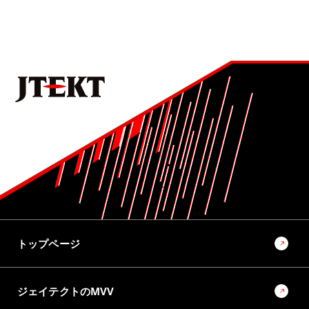
8位
No.1021 2024 モビリティ関連技術特集号
ステアバイワイヤを用いた非線形ヨーレート応答制御
9位
No.1022 2025 モノづくりとモノづくり設備を支える技術特集号
ラックパラレルタイプ電動パワーステアリング（RP-EPS）
用ボールねじの量産転造装置の開発
10位
No.1022 2025 モノづくりとモノづくり設備を支える技術特集号
モノづくりとモノづくり設備でモビリティ社会の未来を創
トップページ
るソリューションプロバイダーに向けて
ジェイテクトのMVV