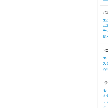
7
No
る
デ
状
8
No
ス
応
9
No
る
ラ
グ