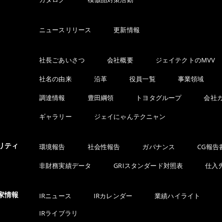
ニュースリリース
更新情報
社長ごあいさつ
会社概要
ジェイテクトのMVV
社名の由来
沿革
役員一覧
事業領域
調達情報
豊田綱領
トヨタグループ
会社
ギャラリー
ジェイにゃんテクニャン
リティ
環境報告
社会性報告
ガバナンス
CG報告
非財務実績データ
GRIスタンダード対照表
仕入
家情報
IRニュース
IRカレンダー
業績ハイライト
IRライブラリ