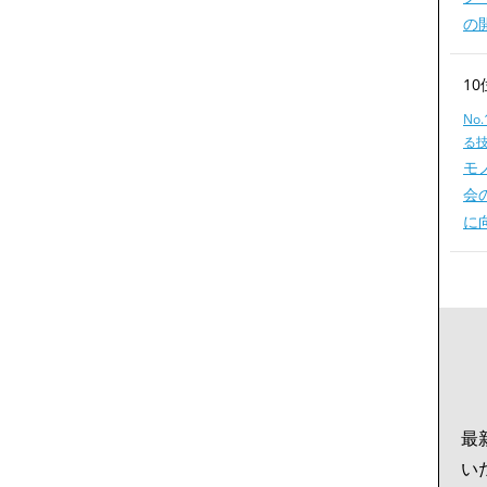
の
10
No
る
モ
会
に
最
い