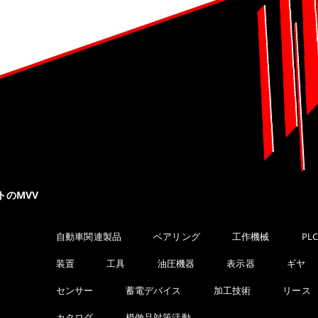
トのMVV
自動車関連製品
ベアリング
工作機械
PL
装置
工具
油圧機器
表示器
ギヤ
センサー
蓄電デバイス
加工技術
リース
カタログ
模倣品対策活動