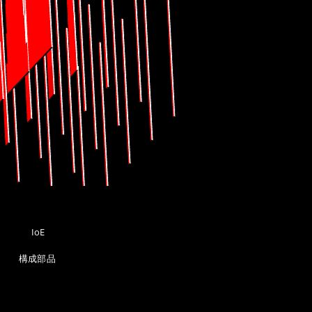
C
IoE
構成部品