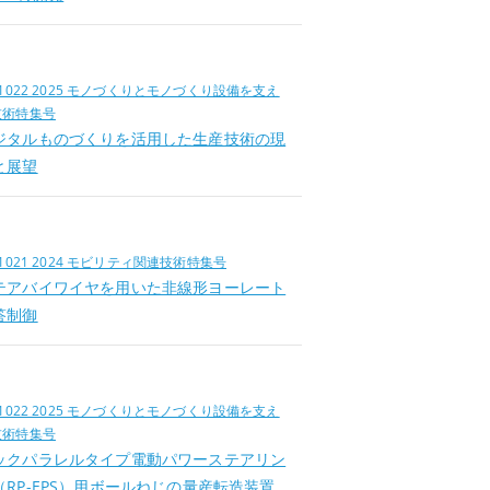
位
.1022 2025 モノづくりとモノづくり設備を支え
技術特集号
ジタルものづくりを活用した生産技術の現
と展望
位
.1021 2024 モビリティ関連技術特集号
テアバイワイヤを用いた非線形ヨーレート
答制御
位
.1022 2025 モノづくりとモノづくり設備を支え
技術特集号
ックパラレルタイプ電動パワーステアリン
（RP-EPS）用ボールねじの量産転造装置