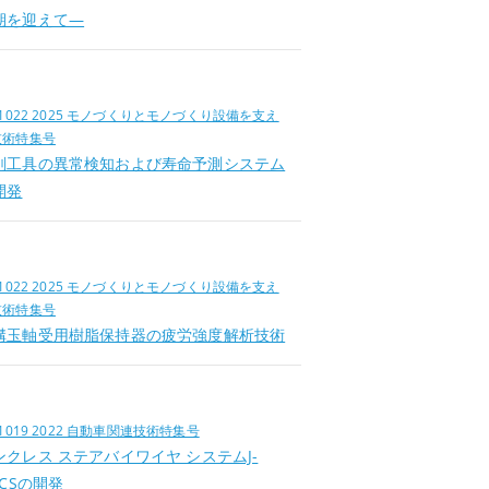
期を迎えて―
位
.1022 2025 モノづくりとモノづくり設備を支え
技術特集号
削工具の異常検知および寿命予測システム
開発
位
.1022 2025 モノづくりとモノづくり設備を支え
技術特集号
溝玉軸受用樹脂保持器の疲労強度解析技術
位
.1019 2022 自動車関連技術特集号
ンクレス ステアバイワイヤ システムJ-
ICSの開発