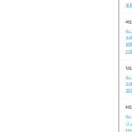
革
4
No
る
切
の
5
No
る
深
6
No
リ
EP