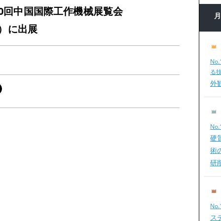
10回中国国際工作機械展覧会
07）に出展
No
る
外
No
硬
術
研
No
ス