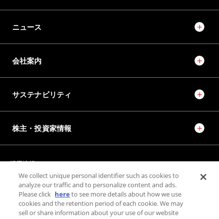
ニュース
会社案内
サステナビリティ
株主・投資家情報
採用情報
JTEKT STORIES
JTEKT SPORTS
We collect unique personal identifier such as cookies to
JTEKT ENGINEERING JOURNAL
施設紹介
analyze our traffic and to personalize content and ads.
Please click
here
to see more details about how we use
cookies and the retention period of each cookie. We may
お問い合わせ
sell or share information about your use of our website