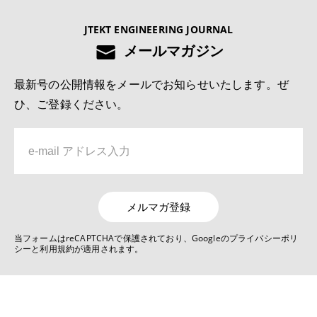
No.1022 2025 モノづくりとモノづくり設備を支える技術特集号
JTEKT ENGINEERING JOURNAL
切削工具の異常検知および寿命予測システムの開発
メールマガジン
5位
最新号の公開情報をメールでお知らせいたします。ぜ
No.1022 2025 モノづくりとモノづくり設備を支える技術特集号
ひ、ご登録ください。
深溝玉軸受用樹脂保持器の疲労強度解析技術
6位
No.1019 2022 自動車関連技術特集号
リンクレス ステアバイワイヤ システムJ-EPICSの開発
メルマガ登録
7位
当フォームはreCAPTCHAで保護されており、Googleのプライバシーポリ
シーと利用規約が適用されます。
No.1022 2025 モノづくりとモノづくり設備を支える技術特集号
デジタルものづくりを活用した生産技術の現状と展望
8位