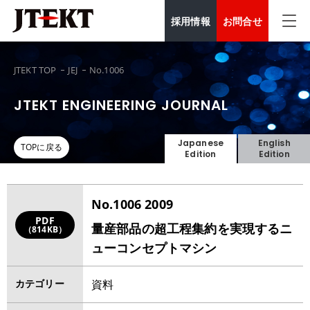
採用情報
お問合せ
JTEKT TOP
JEJ
No.1006
JTEKT ENGINEERING JOURNAL
Japanese
English
TOPに戻る
Edition
Edition
No.1006 2009
PDF
量産部品の超工程集約を実現するニ
（814KB）
ューコンセプトマシン
カテゴリー
資料