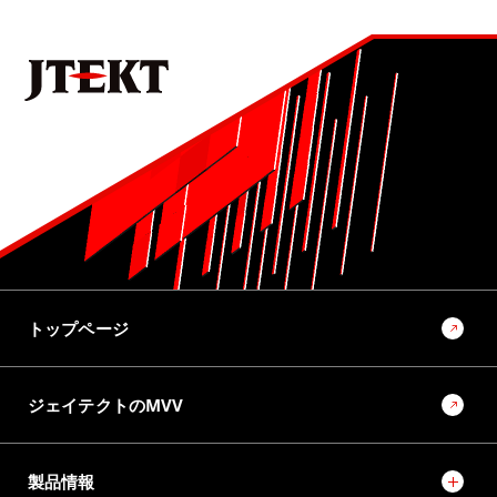
No.1021 2024 モビリティ関連技術特集号
ステアバイワイヤを用いた非線形ヨーレート応答制御
9位
No.1022 2025 モノづくりとモノづくり設備を支える技術特集号
ラックパラレルタイプ電動パワーステアリング（RP-EPS）
用ボールねじの量産転造装置の開発
10位
No.1022 2025 モノづくりとモノづくり設備を支える技術特集号
モノづくりとモノづくり設備でモビリティ社会の未来を創
トップページ
るソリューションプロバイダーに向けて
ジェイテクトのMVV
製品情報