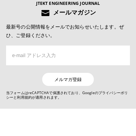
JTEKT ENGINEERING JOURNAL
切削工具の異常検知および寿命予測システムの開発
メールマガジン
5位
最新号の公開情報をメールでお知らせいたします。ぜ
No.1022 2025 モノづくりとモノづくり設備を支える技術特集号
ひ、ご登録ください。
深溝玉軸受用樹脂保持器の疲労強度解析技術
6位
No.1019 2022 自動車関連技術特集号
リンクレス ステアバイワイヤ システムJ-EPICSの開発
メルマガ登録
7位
当フォームはreCAPTCHAで保護されており、Googleのプライバシーポリ
シーと利用規約が適用されます。
No.1022 2025 モノづくりとモノづくり設備を支える技術特集号
デジタルものづくりを活用した生産技術の現状と展望
8位
No.1021 2024 モビリティ関連技術特集号