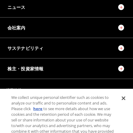
ニュース
会社案内
サステナビリティ
株主・投資家情報
採用情報
JTEKT STORIES
JTEKT SPORTS
We collect unique personal identifier such as cookies to
JTEKT ENGINEERING JOURNAL
施設紹介
analyze our traffic and to personalize content and ads.
Please click
here
to see more details about how we use
cookies and the retention period of each cookie. We may
お問い合わせ
sell or share information about your use of our website
to/with our analytics and advertising partners, who may
combine it with other information that you have provided