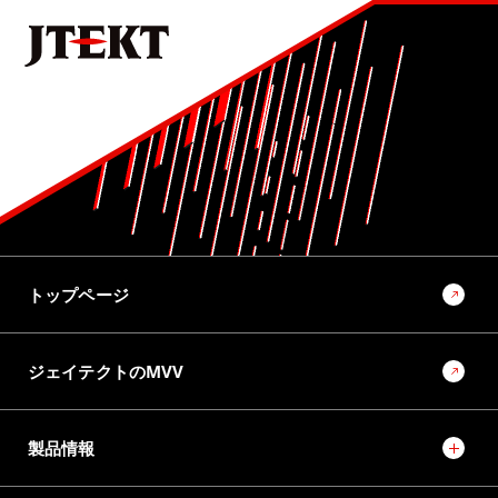
ステアバイワイヤを用いた非線形ヨーレート応答制御
9位
No.1022 2025 モノづくりとモノづくり設備を支える技術特集号
ラックパラレルタイプ電動パワーステアリング（RP-EPS）
用ボールねじの量産転造装置の開発
10位
No.1022 2025 モノづくりとモノづくり設備を支える技術特集号
モノづくりとモノづくり設備でモビリティ社会の未来を創
トップページ
るソリューションプロバイダーに向けて
ジェイテクトのMVV
製品情報