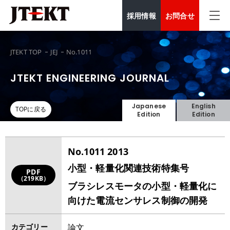
採用情報
お問合せ
JTEKT TOP
JEJ
No.1011
JTEKT ENGINEERING JOURNAL
Japanese
English
TOPに戻る
Edition
Edition
No.1011 2013
小型・軽量化関連技術特集号
PDF
（219KB）
ブラシレスモータの小型・軽量化に
向けた電流センサレス制御の開発
カテゴリー
論文