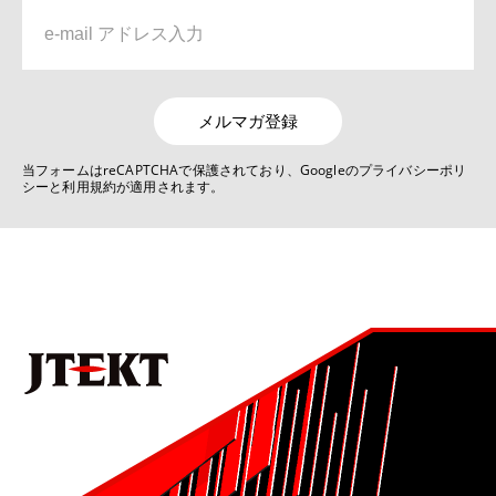
6位
No.1019 2022 自動車関連技術特集号
リンクレス ステアバイワイヤ システムJ-EPICSの開発
メルマガ登録
7位
当フォームはreCAPTCHAで保護されており、Googleのプライバシーポリ
シーと利用規約が適用されます。
No.1022 2025 モノづくりとモノづくり設備を支える技術特集号
デジタルものづくりを活用した生産技術の現状と展望
8位
No.1021 2024 モビリティ関連技術特集号
ステアバイワイヤを用いた非線形ヨーレート応答制御
9位
No.1022 2025 モノづくりとモノづくり設備を支える技術特集号
ラックパラレルタイプ電動パワーステアリング（RP-EPS）
用ボールねじの量産転造装置の開発