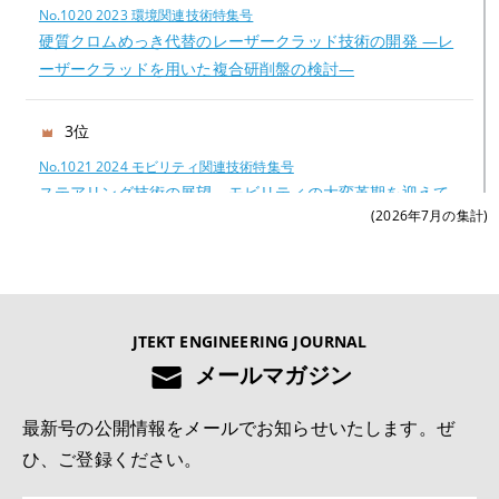
No.1020 2023 環境関連技術特集号
硬質クロムめっき代替のレーザークラッド技術の開発 —レ
ーザークラッドを用いた複合研削盤の検討—
3位
No.1021 2024 モビリティ関連技術特集号
ステアリング技術の展望―モビリティの大変革期を迎えて
(2026年7月の集計)
―
4位
No.1022 2025 モノづくりとモノづくり設備を支える技術特集号
JTEKT ENGINEERING JOURNAL
切削工具の異常検知および寿命予測システムの開発
メールマガジン
5位
最新号の公開情報をメールでお知らせいたします。ぜ
No.1022 2025 モノづくりとモノづくり設備を支える技術特集号
ひ、ご登録ください。
深溝玉軸受用樹脂保持器の疲労強度解析技術