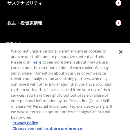
サステナビリティ
株主・投資家情報
採用情報
JTEKT STORIES
JTEKT SPORTS
We collect unique personal identifier such as cookies to
JTEKT ENGINEERING JOURNAL
施設紹介
analyze our traffic and to personalize content and ads.
Please click
here
to see more details about how we use
cookies and the retention period of each cookie. We may
お問い合わせ
sell or share information about your use of our website
to/with our analytics and advertising partners, who may
combine it with other information that you have provided
個人情報保護方針
to them or that they have collected from your use of their
利用規約
services. You have the right to opt out of sale or share of
PAGE TOP
your personal information by us. Please click [Do Not Sell
利用者情報の外部送信について
or Share My Personal Information] to exercise your right. If
we have detected an opt-out preference signal, then it will
be honored.
Privacy Policy
Change your sell or share preference