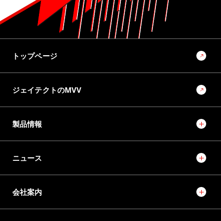
10位
No.1022 2025 モノづくりとモノづくり設備を支える技術特集号
モノづくりとモノづくり設備でモビリティ社会の未来を創
トップページ
るソリューションプロバイダーに向けて
ジェイテクトのMVV
製品情報
ニュース
会社案内