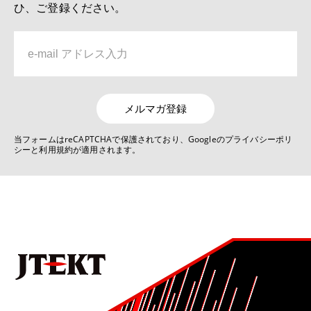
ひ、ご登録ください。
深溝玉軸受用樹脂保持器の疲労強度解析技術
6位
No.1019 2022 自動車関連技術特集号
リンクレス ステアバイワイヤ システムJ-EPICSの開発
メルマガ登録
7位
当フォームはreCAPTCHAで保護されており、Googleのプライバシーポリ
シーと利用規約が適用されます。
No.1022 2025 モノづくりとモノづくり設備を支える技術特集号
デジタルものづくりを活用した生産技術の現状と展望
8位
No.1021 2024 モビリティ関連技術特集号
ステアバイワイヤを用いた非線形ヨーレート応答制御
9位
No.1022 2025 モノづくりとモノづくり設備を支える技術特集号