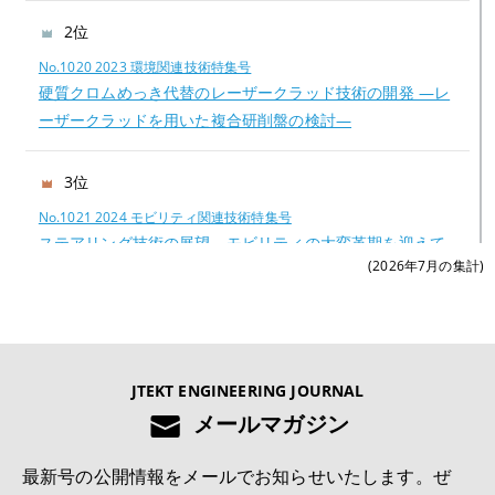
2位
No.1020 2023 環境関連技術特集号
硬質クロムめっき代替のレーザークラッド技術の開発 —レ
ーザークラッドを用いた複合研削盤の検討—
3位
No.1021 2024 モビリティ関連技術特集号
ステアリング技術の展望―モビリティの大変革期を迎えて
(2026年7月の集計)
―
4位
No.1022 2025 モノづくりとモノづくり設備を支える技術特集号
JTEKT ENGINEERING JOURNAL
切削工具の異常検知および寿命予測システムの開発
メールマガジン
5位
最新号の公開情報をメールでお知らせいたします。ぜ
No.1022 2025 モノづくりとモノづくり設備を支える技術特集号