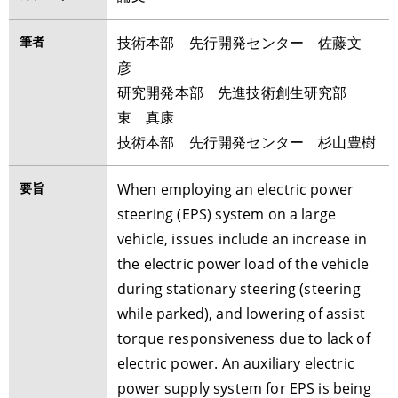
筆者
技術本部 先行開発センター 佐藤文
彦
研究開発本部 先進技術創生研究部
東 真康
技術本部 先行開発センター 杉山豊樹
要旨
When employing an electric power
steering (EPS) system on a large
vehicle, issues include an increase in
the electric power load of the vehicle
during stationary steering (steering
while parked), and lowering of assist
torque responsiveness due to lack of
electric power. An auxiliary electric
power supply system for EPS is being