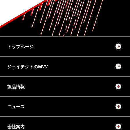
ラックパラレルタイプ電動パワーステアリング（RP-EPS）
用ボールねじの量産転造装置の開発
10位
No.1022 2025 モノづくりとモノづくり設備を支える技術特集号
モノづくりとモノづくり設備でモビリティ社会の未来を創
トップページ
るソリューションプロバイダーに向けて
ジェイテクトのMVV
製品情報
ニュース
会社案内