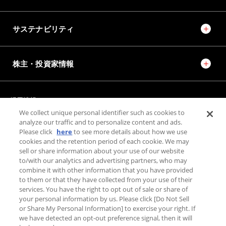
サステナビリティ
株主・投資家情報
採用情報
JTEKT STORIES
JTEKT SPORTS
We collect unique personal identifier such as cookies to
JTEKT ENGINEERING JOURNAL
施設紹介
analyze our traffic and to personalize content and ads.
Please click
here
to see more details about how we use
cookies and the retention period of each cookie. We may
お問い合わせ
sell or share information about your use of our website
to/with our analytics and advertising partners, who may
combine it with other information that you have provided
個人情報保護方針
to them or that they have collected from your use of their
利用規約
services. You have the right to opt out of sale or share of
your personal information by us. Please click [Do Not Sell
利用者情報の外部送信について
or Share My Personal Information] to exercise your right. If
we have detected an opt-out preference signal, then it will