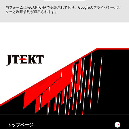
7位
当フォームはreCAPTCHAで保護されており、Googleのプライバシーポリ
シーと利用規約が適用されます。
No.1022 2025 モノづくりとモノづくり設備を支える技術特集号
デジタルものづくりを活用した生産技術の現状と展望
8位
No.1021 2024 モビリティ関連技術特集号
ステアバイワイヤを用いた非線形ヨーレート応答制御
9位
No.1022 2025 モノづくりとモノづくり設備を支える技術特集号
ラックパラレルタイプ電動パワーステアリング（RP-EPS）
用ボールねじの量産転造装置の開発
10位
No.1022 2025 モノづくりとモノづくり設備を支える技術特集号
モノづくりとモノづくり設備でモビリティ社会の未来を創
トップページ