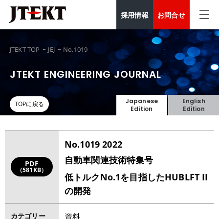
採用情報
お問合せ
JTEKT TOP
JEJ
No.1019
JTEKT ENGINEERING JOURNAL
Japanese
English
TOPに戻る
Edition
Edition
No.1019 2022
自動車関連技術特集号
PDF
（581KB）
低トルクNo.1を目指したHUBLFT II
の開発
カテゴリー
資料