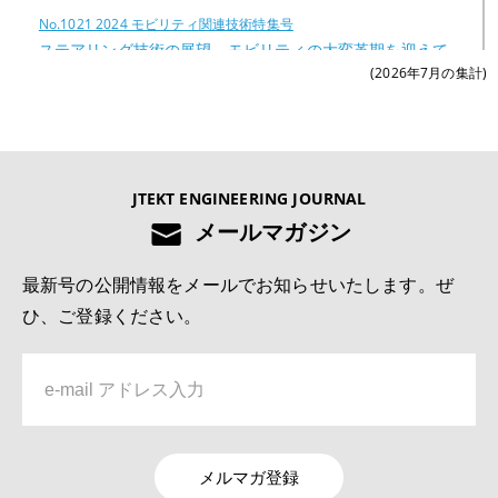
No.1021 2024 モビリティ関連技術特集号
ステアリング技術の展望―モビリティの大変革期を迎えて
(2026年7月の集計)
―
4位
No.1022 2025 モノづくりとモノづくり設備を支える技術特集号
JTEKT ENGINEERING JOURNAL
切削工具の異常検知および寿命予測システムの開発
メールマガジン
5位
最新号の公開情報をメールでお知らせいたします。ぜ
No.1022 2025 モノづくりとモノづくり設備を支える技術特集号
ひ、ご登録ください。
深溝玉軸受用樹脂保持器の疲労強度解析技術
6位
No.1019 2022 自動車関連技術特集号
リンクレス ステアバイワイヤ システムJ-EPICSの開発
メルマガ登録