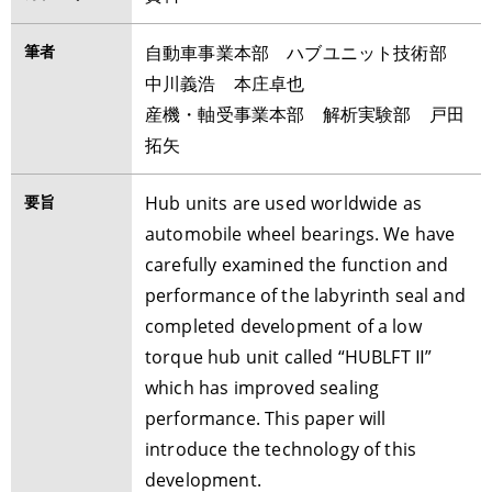
筆者
自動車事業本部 ハブユニット技術部
中川義浩 本庄卓也
産機・軸受事業本部 解析実験部 戸田
拓矢
要旨
Hub units are used worldwide as
automobile wheel bearings. We have
carefully examined the function and
performance of the labyrinth seal and
completed development of a low
torque hub unit called “HUBLFT Ⅱ”
which has improved sealing
performance. This paper will
introduce the technology of this
development.