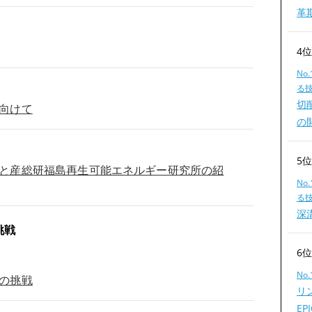
革
4
No
る
切
向けて
の
5
と産総研福島再生可能エネルギー研究所の紹
No
る
深
挑戦
6
No
の挑戦
リ
EP