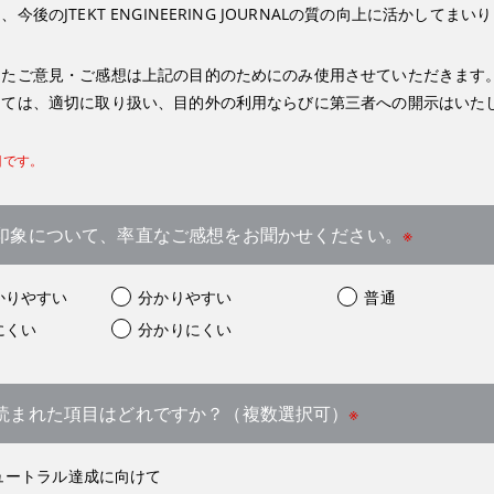
後のJTEKT ENGINEERING JOURNALの質の向上に活かしてまい
したご意見・ご感想は上記の目的のためにのみ使用させていただきます
しては、適切に取り扱い、目的外の利用ならびに第三者への開示はいた
目です。
的な印象について、率直なご感想をお聞かせください。
※
かりやすい
分かりやすい
普通
にくい
分かりにくい
たが読まれた項目はどれですか？（複数選択可）
※
ュートラル達成に向けて