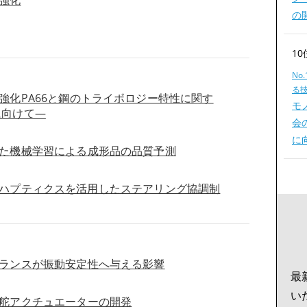
の
10
No
る
強化PA66と鋼のトライボロジー特性に関す
モ
に向けて―
会
に
た機械学習による成形品の品質予測
のためのハプティクスを活用したステアリング協調制
ランスが振動安定性へ与える影響
最
い
舵アクチュエーターの開発