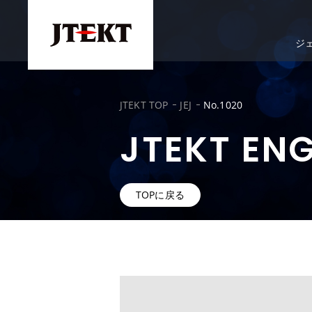
ジ
JTEKT TOP
JEJ
No.1020
JTEKT EN
TOPに戻る