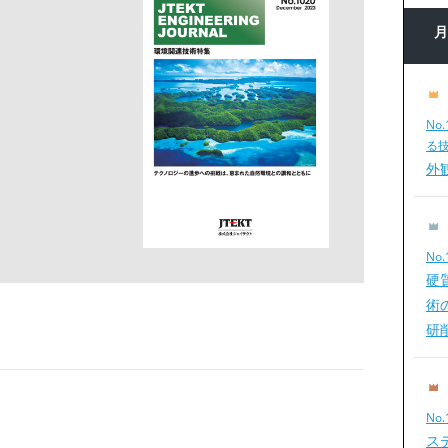
No
る
外
No
硬
術
研
No
ス