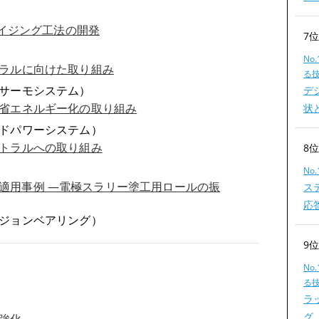
サイジング工法の開発
7
No
ラルに向けた取り組み
る
サーモシステム）
デ
省エネルギー化の取り組み
状
ドパワーシステム）
トラルへの取り組み
8
No
E の適用事例 ―電極スラリー塗工用ロールの振
ス
応
ジョンベアリング）
9
No
る
ラ
グ
強化