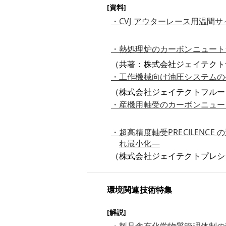
[資料]
・CVJ アウターレース用温間
・熱処理炉のカーボンニュート
（共著：株式会社ジェイテクト
・工作機械向け油圧システムの
（株式会社ジェイテクトフルー
・産機用軸受のカーボンニュー
・超高精度軸受PRECILENC
れ最小化―
（株式会社ジェイテクトプレシ
環境関連技術特集
[解説]
・製品含有化学物質管理体制の