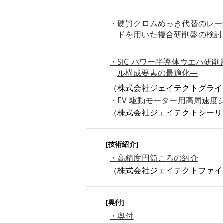
・硬質クロムめっき代替のレー
ドを用いた複合研削盤の検討
・SiC パワー半導体ウエハ研削用
ル構成要素の最適化―
（株式会社ジェイテクトグライ
・EV 駆動モーター用高周速度
（株式会社ジェイテクトシーリ
[技術紹介]
・高精度円筒ころの紹介
（株式会社ジェイテクトファイ
[奥付]
・奥付