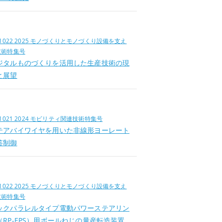
位
.1022 2025 モノづくりとモノづくり設備を支え
技術特集号
ジタルものづくりを活用した生産技術の現
と展望
位
.1021 2024 モビリティ関連技術特集号
テアバイワイヤを用いた非線形ヨーレート
答制御
位
.1022 2025 モノづくりとモノづくり設備を支え
技術特集号
ックパラレルタイプ電動パワーステアリン
（RP-EPS）用ボールねじの量産転造装置