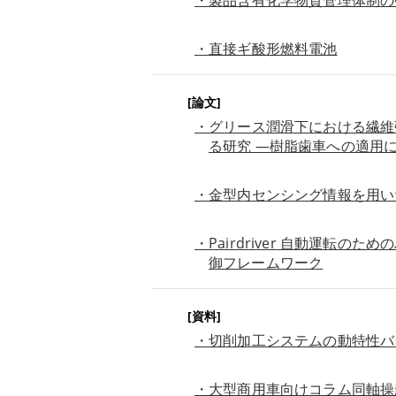
・直接ギ酸形燃料電池
[論文]
・グリース潤滑下における繊維
る研究 ―樹脂歯車への適用
・金型内センシング情報を用い
・Pairdriver 自動運転
御フレームワーク
[資料]
・切削加工システムの動特性バ
・大型商用車向けコラム同軸操