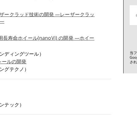
ザークラッド技術の開発 ―レーザークラッ
―
長寿命ホイール(nanoVi) の開発 ―ホイー
当フ
ンディングツール）
Go
シールの開発
さ
ングテクノ）
ンテック）