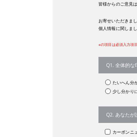
皆様からのご意見は、今
お寄せいただきま
個人情報に関しま
※の項目は必須入力項
Q1. 全体
たいへん分
少し分かり
Q2. あな
カーボンニ