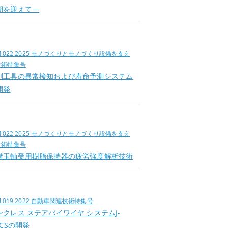
期を迎えて―
位
.1022 2025 モノづくりとモノづくり設備を支え
技術特集号
削工具の異常検知および寿命予測システム
開発
位
.1022 2025 モノづくりとモノづくり設備を支え
技術特集号
溝玉軸受用樹脂保持器の疲労強度解析技術
位
.1019 2022 自動車関連技術特集号
ンクレス ステアバイワイヤ システムJ-
ICSの開発