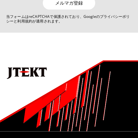
メルマガ登録
7位
当フォームはreCAPTCHAで保護されており、Googleのプライバシーポリ
シーと利用規約が適用されます。
No.1022 2025 モノづくりとモノづくり設備を支える技術特集号
デジタルものづくりを活用した生産技術の現状と展望
8位
No.1021 2024 モビリティ関連技術特集号
ステアバイワイヤを用いた非線形ヨーレート応答制御
9位
No.1022 2025 モノづくりとモノづくり設備を支える技術特集号
ラックパラレルタイプ電動パワーステアリング（RP-EPS）
用ボールねじの量産転造装置の開発
10位
No.1022 2025 モノづくりとモノづくり設備を支える技術特集号