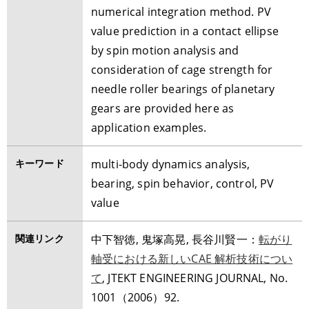
numerical integration method. PV
value prediction in a contact ellipse
by spin motion analysis and
consideration of cage strength for
needle roller bearings of planetary
gears are provided here as
application examples.
キーワード
multi-body dynamics analysis,
bearing, spin behavior, control, PV
value
関連リンク
中下智徳, 鬼塚高晃, 長谷川賢一：
転がり
軸受における新しいCAE 解析技術につい
て
, JTEKT ENGINEERING JOURNAL, No.
1001（2006）92.