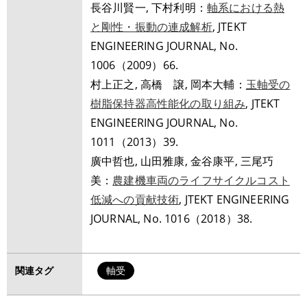
長谷川賢一, 下村利明：
軸系における熱
と剛性・振動の連成解析
, JTEKT
ENGINEERING JOURNAL, No.
1006（2009）66.
村上正之, 高橋 譲, 岡本大輔：
玉軸受の
樹脂保持器高性能化の取り組み
, JTEKT
ENGINEERING JOURNAL, No.
1011（2013）39.
廣中哲也, 山田雅康, 金谷康平, 三尾巧
美：
農建機車両のライフサイクルコスト
低減への貢献技術
, JTEKT ENGINEERING
JOURNAL, No. 1016（2018）38.
関連タグ
軸受