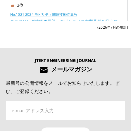
3位
No.1021 2024 モビリティ関連技術特集号
ステアリング技術の展望―モビリティの大変革期を迎えて
(2026年7月の集計)
―
4位
No.1022 2025 モノづくりとモノづくり設備を支える技術特集号
JTEKT ENGINEERING JOURNAL
切削工具の異常検知および寿命予測システムの開発
メールマガジン
5位
最新号の公開情報をメールでお知らせいたします。ぜ
No.1022 2025 モノづくりとモノづくり設備を支える技術特集号
ひ、ご登録ください。
深溝玉軸受用樹脂保持器の疲労強度解析技術
6位
No.1019 2022 自動車関連技術特集号
リンクレス ステアバイワイヤ システムJ-EPICSの開発